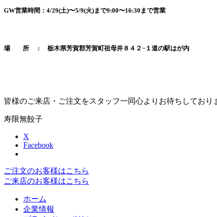
GW営業時間：4/29(土)〜5/9(火)まで9:00〜16:30まで営業
場 所 : 栃木県芳賀郡芳賀町祖母井８４２−１道の駅はが内
皆様のご来店・ご注文をスタッフ一同心よりお待ちしており
寿限無餃子
X
Facebook
ご注文のお客様はこちら
ご来店のお客様はこちら
ホーム
企業情報