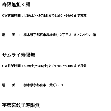
寿限無担々麺
GW営業時間：4/29(土)〜5/7(日)まで11:00〜20:00まで営業
場 所 :
栃木県宇都宮市馬場通り２丁目３−５ バンビル 1階
サムライ寿限無
GW営業時間：4/29(土)〜5/6(土)まで17:00〜24:00まで営業
場 所 : 栃木県宇都宮市二荒町８−１
宇都宮餃子寿限無