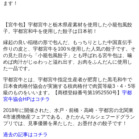
ます！
【宮牛包】宇都宮牛と栃木県産素材を使用した小籠包風餃
子。宇都宮和牛を使用した餃子は日本初！
縁起の良い稲穂の形で包んだ、もっちりとした中国直伝手
作りの皮と、宇都宮牛を100％使用した人気の餃子です。そ
の見た目から「小籠包風餃子」とも呼ばれる宮牛包は、噛
めば肉汁がじゅわっと溢れ出す、お肉をふんだんに使用し
た一品です。
宇都宮牛とは、宇都宮牛指定生産者が肥育した黒毛和牛で
日本食肉格付協会が実施する枝肉格付で肉質等級3・4・5等
級のものをいいます。【商標登録番号第1952550号】
宇都
宮牛協会HPはコチラ
2018年に開催された、水戸・前橋・高崎・宇都宮の北関東
4市連携物産フェアである、きたかんマルシェフードグラン
プリでは、見事優勝を果たした、お墨付きの餃子です！
過去の記事はコチラ