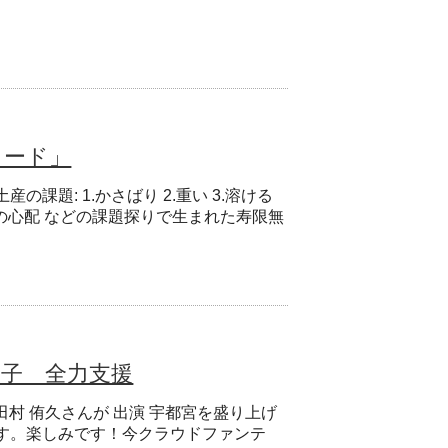
カード」
課題: 1.かさばり 2.重い 3.溶ける
所の心配 などの課題探りで生まれた寿限無
餃子 全力支援
22 足立 梨花・田村 侑久さんが 出演 宇都宮を盛り上げ
す。楽しみです！今クラウドファンテ