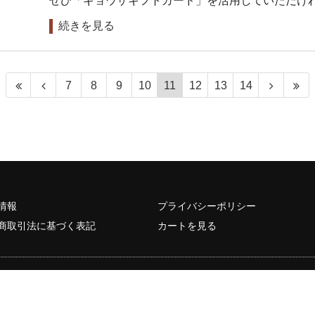
ぜひ「ギョウザギフトカード」を活用していただけ
続きを見る
7
8
9
10
11
12
13
14
情報
プライバシーポリシー
商取引法に基づく表記
カートを見る
Copyright © 2017
寿限無餃子
. All Rights Reserved.
※当サイトのテキスト・画像等すべての転載転用、商用販売を固く禁じます