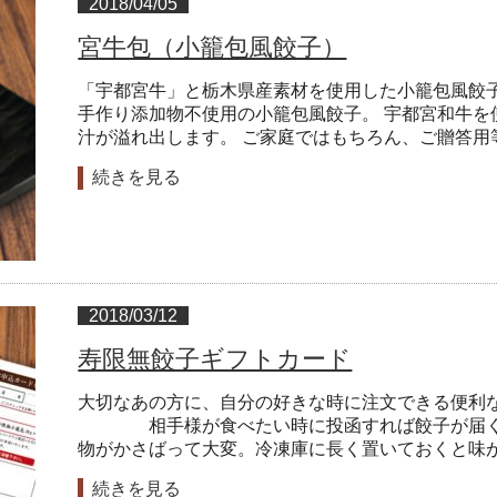
2018/04/05
宮牛包（小籠包風餃子）
「宇都宮牛」と栃木県産素材を使用した小籠包風餃子
手作り添加物不使用の小籠包風餃子。 宇都宮和牛を
汁が溢れ出します。 ご家庭ではもちろん、ご贈答用
続きを見る
2018/03/12
寿限無餃子ギフトカード
大切なあの方に、自分の好きな時に注文できる便利
相手様が食べたい時に投函すれば餃子が届く！
物がかさばって大変。冷凍庫に長く置いておくと味
続きを見る