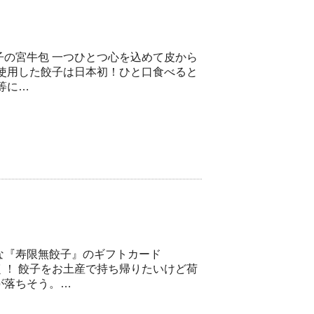
の宮牛包 一つひとつ心を込めて皮から
使用した餃子は日本初！ひと口食べると
等に…
な『寿限無餃子』のギフトカード
 餃子をお土産で持ち帰りたいけど荷
が落ちそう。…