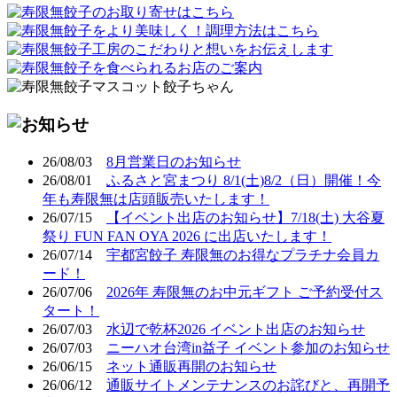
26/08/03
8月営業日のお知らせ
26/08/01
ふるさと宮まつり 8/1(土)8/2（日）開催！今
年も寿限無は店頭販売いたします！
26/07/15
【イベント出店のお知らせ】7/18(土) 大谷夏
祭り FUN FAN OYA 2026 に出店いたします！
26/07/14
宇都宮餃子 寿限無のお得なプラチナ会員カ
ード！
26/07/06
2026年 寿限無のお中元ギフト ご予約受付ス
タート！
26/07/03
水辺で乾杯2026 イベント出店のお知らせ
26/07/03
ニーハオ台湾in益子 イベント参加のお知らせ
26/06/15
ネット通販再開のお知らせ
26/06/12
通販サイトメンテナンスのお詫びと、再開予